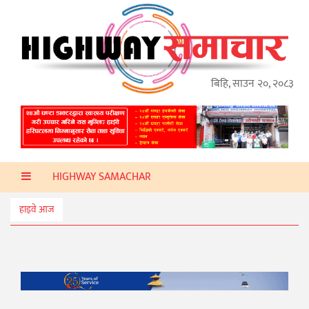
गृहपृष्ठ
हाइवे
अप्डेट
बिहि, साउन २०, २०८३
ताजा
समाचार
प्रदेश
HIGHWAY SAMACHAR
प्रविधि
स्वास्थ्य
हाइवे आज
साहित्य
खेलकुद
मनोरञ्जन