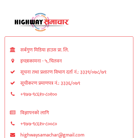
सर्बगुण मिडिया हाउस प्रा. लि.
इच्छाकामना - ५, चितवन
सूचना तथा प्रशारण विभाग दर्ता नं.: ३३३९/०७८/७९
सूचीकरण प्रमाणपत्र नं.: ३३३६/०७९
+९७७-९८६१०-८०१००
विज्ञापनको लागि
+९७७-९८६१०-८००८०
highwaysamachar@gmail.com