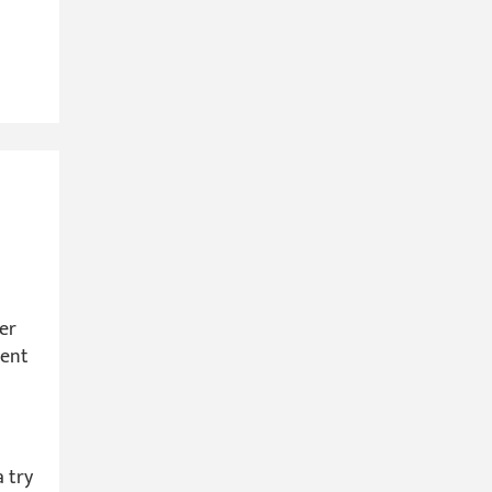
der
ment
 try