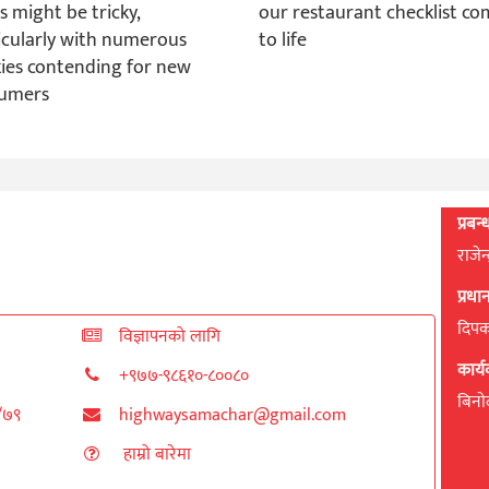
s might be tricky,
our restaurant checklist c
icularly with numerous
to life
ies contending for new
umers
प्रबन
राजेन
प्रध
दिपक 
विज्ञापनको लागि
कार्
+९७७-९८६१०-८००८०
बिनाेद
८/७९
highwaysamachar@gmail.com
हाम्रो बारेमा