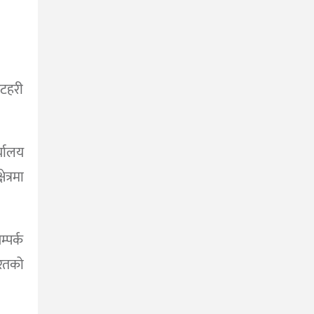
कटहरी
्यालय
त्रमा
्पर्क
रतको