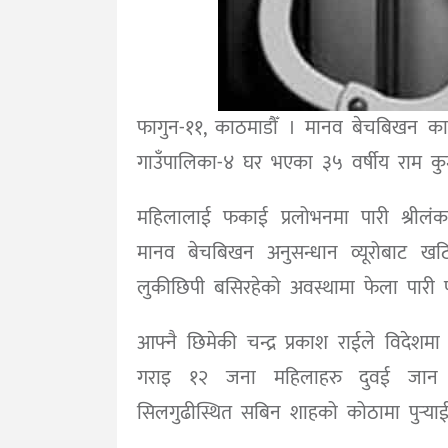
फागुन-११, काठमाडौँ । मानव बेचबिखन कार्
गाउँपालिका-४ घर भएका ३५ वर्षीय राम कु
महिलालाई फकाई प्रलोभनमा पारी श्रीलंका प
मानव बेचबिखन अनुसन्धान व्यूरोबाट खटिए
लुकीछिपी बसिरहेको अवस्थामा फेला पारी प
आफ्नै छिमेकी चन्द्र प्रकाश राईले विदेश
गराइ १२ जना महिलाहरु दुवई जान त
सिलगुढीस्थित सबिन शाहको कोठामा पुर्‍याई 