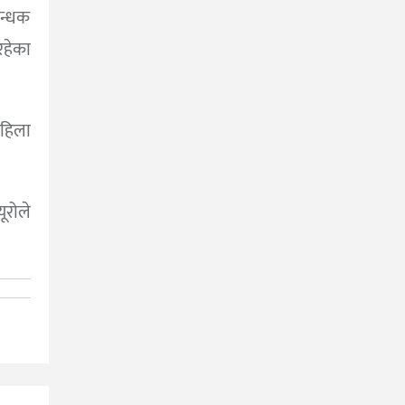
न्धक
हेका
पहिला
ूरोले