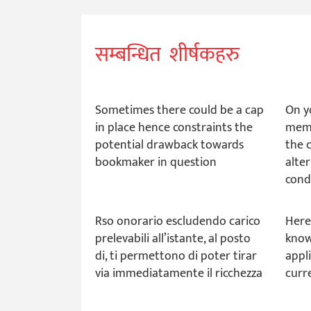
सम्बन्धित शीर्षकहरु
Sometimes there could be a cap
On y
in place hence constraints the
memb
potential drawback towards
the 
bookmaker in question
alte
cond
Rso onorario escludendo carico
Here
prelevabili all’istante, al posto
know
di, ti permettono di poter tirar
appli
via immediatamente il ricchezza
curr