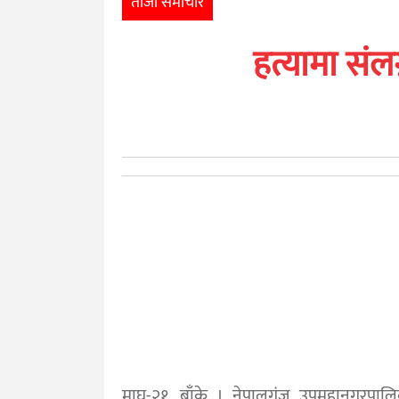
ताजा समाचार
खेलकुद
हत्यामा संल
मनोरञ्जन
अन्तर्राष्ट्रिय
आर्थिक
अन्य
नेपाली
युनिकोड
माघ-२१, बाँके । नेपालगंज उपमहानगरपालिक