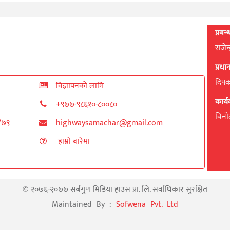
प्रबन
राजेन
प्रध
दिपक 
विज्ञापनको लागि
कार्
+९७७-९८६१०-८००८०
बिनाेद
८/७९
highwaysamachar@gmail.com
हाम्रो बारेमा
© २०७६-२०७७ सर्बगुण मिडिया हाउस प्रा. लि. सर्वाधिकार सुरक्षित
Maintained By :
Sofwena Pvt. Ltd