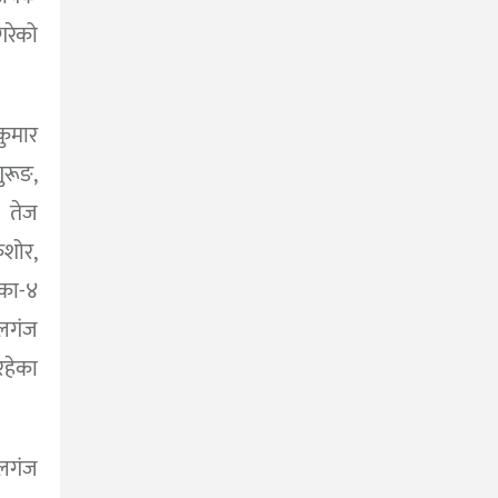
गरेको
कुमार
ुरूङ,
 तेज
िशोर,
का-४
लगंज
रहेका
लगंज