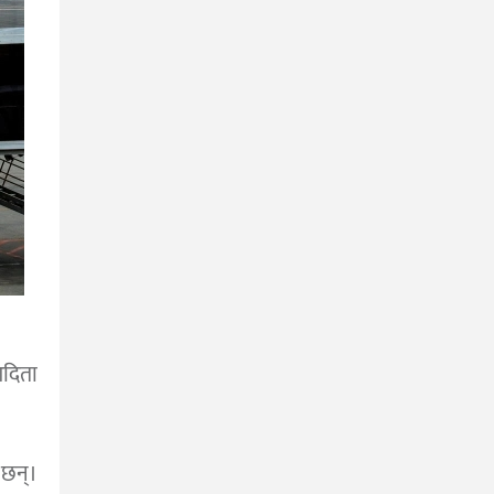
दिता
छन्।