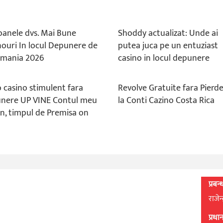
oanele dvs. Mai Bune
Shoddy actualizat: Unde ai
nouri In locul Depunere de
putea juca pe un entuziast
omania 2026
casino in locul depunere
o casino stimulent fara
Revolve Gratuite fara Pierd
nere UP VINE Contul meu
la Conti Cazino Costa Rica
an, timpul de Premisa on
प्रबन
राजेन
प्रध