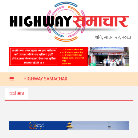
गृहपृष्ठ
हाइवे
अप्डेट
शनि, साउन २२, २०८३
ताजा
समाचार
प्रदेश
HIGHWAY SAMACHAR
प्रविधि
स्वास्थ्य
हाइवे आज
साहित्य
खेलकुद
मनोरञ्जन