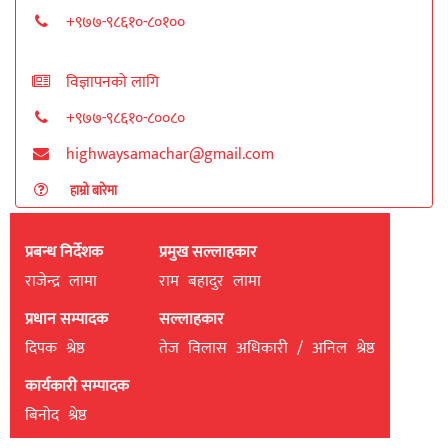
+९७७-९८६१०-८०१००
विज्ञापनको लागि
+९७७-९८६१०-८००८०
highwaysamachar@gmail.com
हाम्रो बारेमा
प्रबन्ध निर्देशक
प्रमुख सल्लाहकार
राजेन्द्र लामा
राम बहादुर लामा
प्रधान सम्पादक
सल्लाहकार
दिपक श्रेष्ठ
तेज विलास अधिकारी / अनिल श्रेष्ठ
कार्यकारी सम्पादक
बिनाेद श्रेष्ठ