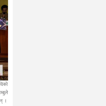
ाधिको
्बुले
न् ।