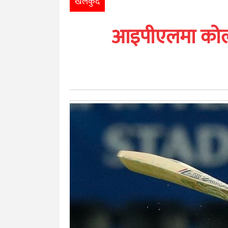
खेलकुद
खेलकुद
आइपीएलमा कोलक
मनोरञ्जन
अन्तर्राष्ट्रिय
आर्थिक
अन्य
नेपाली
युनिकोड