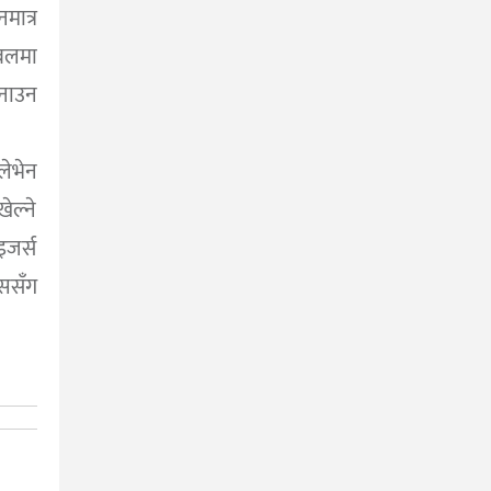
ात्र
बलमा
नाउन
ेभेन
ेल्ने
जर्स
ससँग