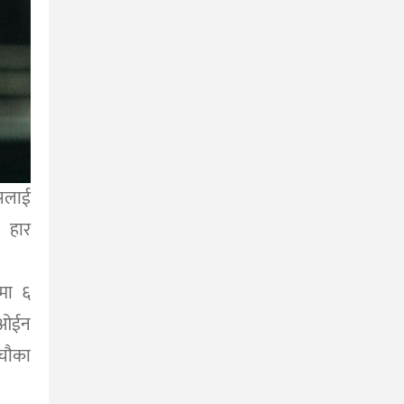
सलाई
 हार
रमा ६
 ओईन
चौका