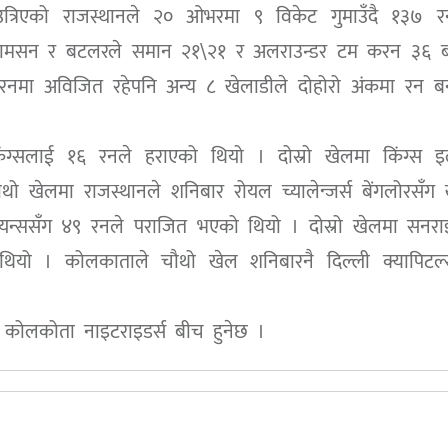
्रिएको राजस्थानले २० ओभरमा ९ विकेट गुमाउँदै १३७ रनम
स्यामसन र बटलरले समान २१\२१ र अलराउन्डर टम करन ३६ 
नमा अविजित रहेपनि अन्य ८ खेलाडीले दोहोरो अंकमा रन ब
िंग्सलाई १६ रनले हराएको थियो । दोस्रो खेलमा किंग्स इल
 खेलमा राजस्थानले शनिबार रोयल च्यालेन्जर्स बेंगलोरसँग ख
यन्ससँग ४९ रनले पराजित भएको थियो । दोस्रो खेलमा सनराइ
थियो । कोलकाताले चौथो खेल शनिबारनै दिल्ली क्यापिटल्
 कोलकोता नाइटराइडर्स बीच हुनेछ ।