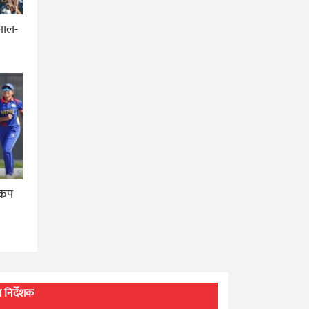
ेपाल-
 कप
्ध निर्देशक