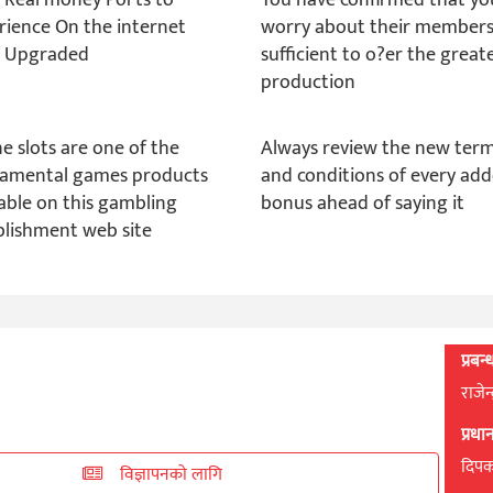
rience On the internet
worry about their member
 Upgraded
sufficient to o?er the great
production
ne slots are one of the
Always review the new ter
amental games products
and conditions of every ad
lable on this gambling
bonus ahead of saying it
blishment web site
प्रबन
राजेन
प्रध
दिपक 
विज्ञापनको लागि