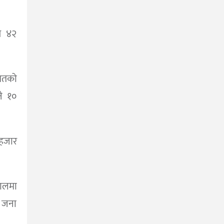
य ४२
ितको
े १०
हजार
ालमा
१ जना