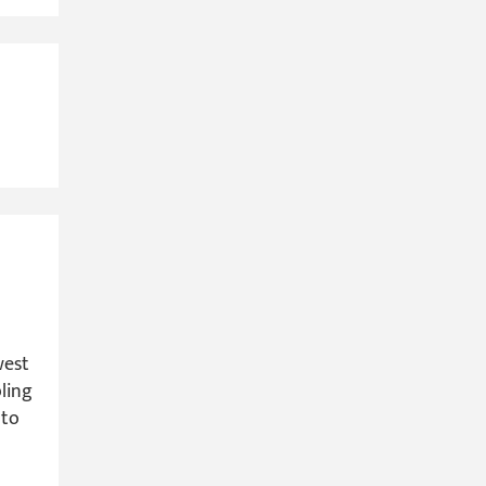
west
ling
 to