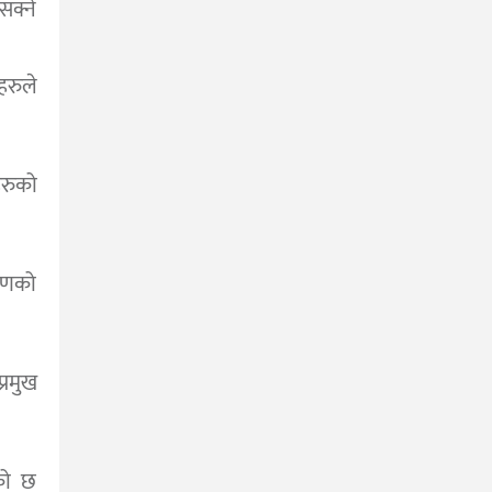
क्ने
हरुले
हरुको
चरणको
्रमुख
एको छ