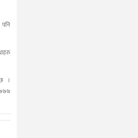
ा पनि
थाहरु
दछ ।
 ७७७