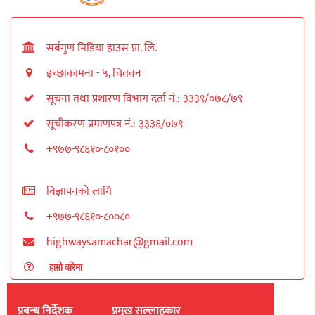
सर्बगुण मिडिया हाउस प्रा. लि.
इच्छाकामना - ५, चितवन
सूचना तथा प्रशारण विभाग दर्ता नं.: ३३३९/०७८/७९
सूचीकरण प्रमाणपत्र नं.: ३३३६/०७९
+९७७-९८६१०-८०१००
विज्ञापनको लागि
+९७७-९८६१०-८००८०
highwaysamachar@gmail.com
हाम्रो बारेमा
प्रबन्ध निर्देशक
प्रमुख सल्लाहकार