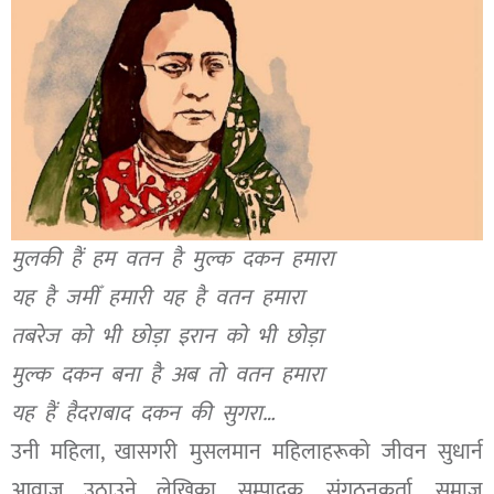
मुलकी हैं हम वतन है मुल्क दकन हमारा
यह है जमीँ हमारी यह है वतन हमारा
तबरेज को भी छोड़ा इरान को भी छोड़ा
मुल्क दकन बना है अब तो वतन हमारा
यह हैं हैदराबाद दकन की सुगरा…
उनी महिला, खासगरी मुसलमान महिलाहरूको जीवन सुधार्न
आवाज उठाउने लेखिका, सम्पादक, संगठनकर्ता, समाज