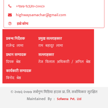
+९७७-९८६१०-८००८०
highwaysamachar@gmail.com
हाम्रो बारेमा
प्रबन्ध निर्देशक
प्रमुख सल्लाहकार
राजेन्द्र लामा
राम बहादुर लामा
प्रधान सम्पादक
सल्लाहकार
दिपक श्रेष्ठ
तेज विलास अधिकारी / अनिल श्रेष्ठ
कार्यकारी सम्पादक
बिनाेद श्रेष्ठ
© २०७६-२०७७ सर्बगुण मिडिया हाउस प्रा. लि. सर्वाधिकार सुरक्षित
Maintained By :
Sofwena Pvt. Ltd